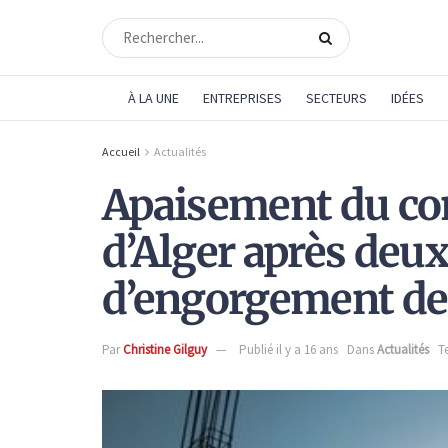
À LA UNE
ENTREPRISES
SECTEURS
IDÉES
Accueil
Actualités
Apaisement du conf
d’Alger après deu
d’engorgement de 
Par
Christine Gilguy
Publié il y a 16 ans
Dans
Actualités
T