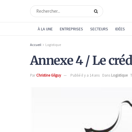
À LA UNE
ENTREPRISES
SECTEURS
IDÉES
Accueil
Logistique
Annexe 4 / Le cré
Par
Christine Gilguy
Publié il y a 14 ans
Dans
Logistique
T