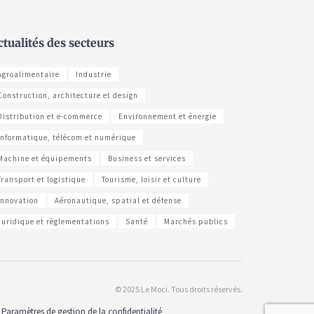
ctualités des secteurs
Agroalimentaire
Industrie
Construction, architecture et design
Distribution et e-commerce
Environnement et énergie
Informatique, télécom et numérique
Machine et équipements
Business et services
Transport et logistique
Tourisme, loisir et culture
Innovation
Aéronautique, spatial et défense
Juridique et règlementations
Santé
Marchés publics
© 2025 Le Moci. Tous droits réservés.
Paramètres de gestion de la confidentialité