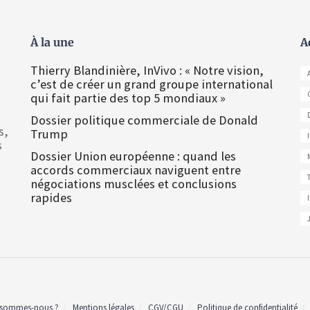
À la une
A
Thierry Blandinière, InVivo : « Notre vision,
c’est de créer un grand groupe international
qui fait partie des top 5 mondiaux »
Dossier politique commerciale de Donald
s,
Trump
s
Dossier Union européenne : quand les
accords commerciaux naviguent entre
négociations musclées et conclusions
rapides
 sommes-nous ?
Mentions légales
CGV/CGU
Politique de confidentialité