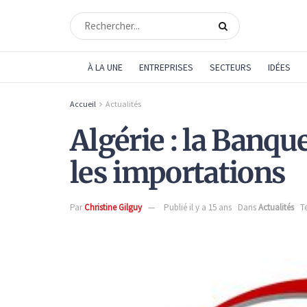
À LA UNE
ENTREPRISES
SECTEURS
IDÉES
Accueil
Actualités
Algérie : la Banqu
les importations
Par
Christine Gilguy
Publié il y a 15 ans
Dans
Actualités
T