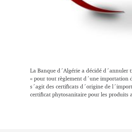
La Banque d´Algérie a décidé d´annuler tr
« pour tout règlement d´une importation d
s´agit des certificats d´origine de l´import
certificat phytosanitaire pour les produits 