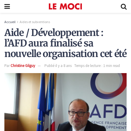
Accueil
Aides et subventions
Aide / Développement :
l’AFD aura finalisé sa
nouvelle organisation cet été
Par
Christine Gilguy
Publié il y a 8 ans
Temps de lecture : 1 min read