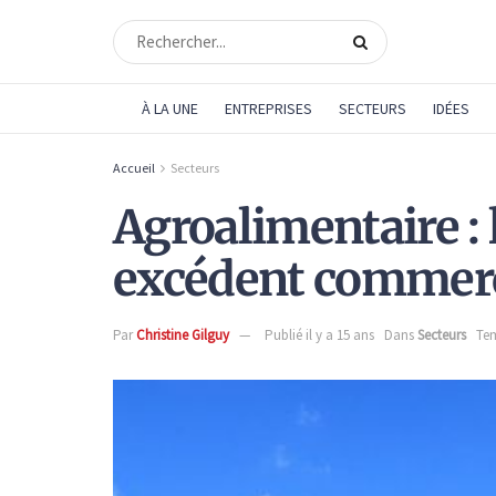
À LA UNE
ENTREPRISES
SECTEURS
IDÉES
Accueil
Secteurs
Agroalimentaire : 
excédent commerc
Par
Christine Gilguy
Publié il y a 15 ans
Dans
Secteurs
Tem