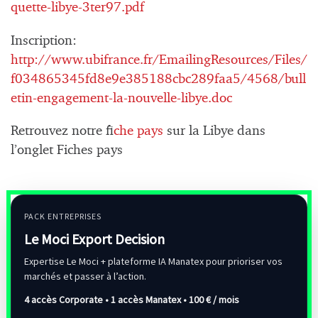
quette-libye-3ter97.pdf
Inscription:
http://www.ubifrance.fr/EmailingResources/Files/
f034865345fd8e9e385188cbc289faa5/4568/bull
etin-engagement-la-nouvelle-libye.doc
Retrouvez notre f
iche pays
sur la Libye dans
l’onglet Fiches pays
PACK ENTREPRISES
Le Moci Export Decision
Expertise Le Moci + plateforme IA Manatex pour prioriser vos
marchés et passer à l’action.
4 accès Corporate • 1 accès Manatex •
100 € / mois