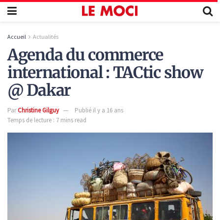
Accueil
Actualités
Agenda du commerce
international : TACtic show
@ Dakar
Par
Christine Gilguy
Publié il y a 16 ans
Temps de lecture : 7 mins read