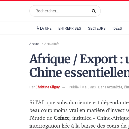
À LA UNE
ENTREPRISES
SECTEURS
IDÉES
Accueil
Actualités
Afrique / Export :
Chine essentiell
Par
Christine Gilguy
Publié il y a 9 ans
Dans
Actualités
,
L'I
Si l’Afrique subsaharienne est dépendante
beaucoup moins vrai en matière d’investis
l’étude de
Coface
, intitulée « Chine-Afriqu
interrogation liée à la baisse des cours d