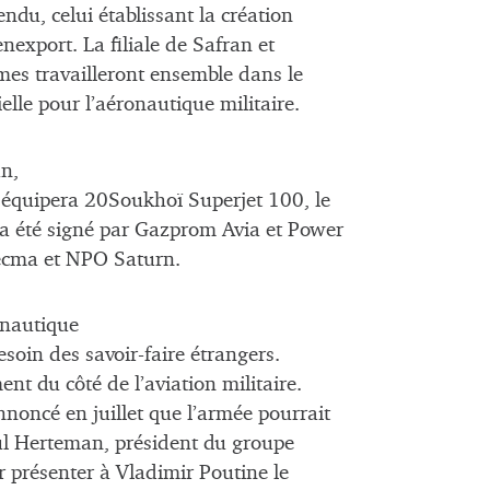
endu, celui établissant la création
export. La filiale de Safran et
mes travailleront ensemble dans le
lle pour l’aéronautique militaire.
an,
 équipera 20Soukhoï Superjet 100, le
 a été signé par Gazprom Avia et Power
necma et NPO Saturn.
onautique
besoin des savoir-faire étrangers.
nt du côté de l’aviation militaire.
noncé en juillet que l’armée pourrait
aul Herteman, président du groupe
ur présenter à Vladimir Poutine le