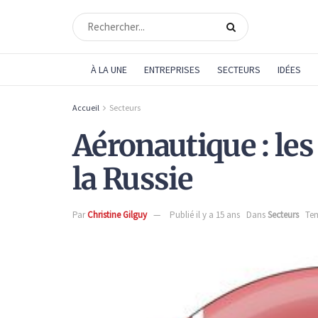
À LA UNE
ENTREPRISES
SECTEURS
IDÉES
Accueil
Secteurs
Aéronautique : les
la Russie
Par
Christine Gilguy
Publié il y a 15 ans
Dans
Secteurs
Tem