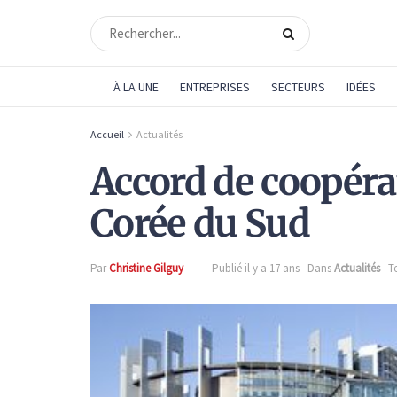
À LA UNE
ENTREPRISES
SECTEURS
IDÉES
Accueil
Actualités
Accord de coopérat
Corée du Sud
Par
Christine Gilguy
Publié il y a 17 ans
Dans
Actualités
T