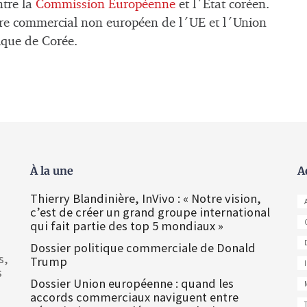
ntre
la
Commission Européenne
et l´Etat coréen.
ire commercial non européen de l´UE et l´Union
ique de Corée.
À la une
A
Thierry Blandinière, InVivo : « Notre vision,
c’est de créer un grand groupe international
qui fait partie des top 5 mondiaux »
Dossier politique commerciale de Donald
s,
Trump
s
Dossier Union européenne : quand les
accords commerciaux naviguent entre