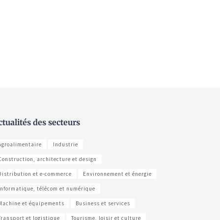
ctualités des secteurs
Agroalimentaire
Industrie
Construction, architecture et design
Distribution et e-commerce
Environnement et énergie
Informatique, télécom et numérique
Machine et équipements
Business et services
Transport et logistique
Tourisme, loisir et culture