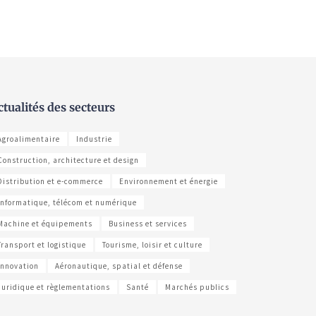
ctualités des secteurs
Agroalimentaire
Industrie
Construction, architecture et design
Distribution et e-commerce
Environnement et énergie
Informatique, télécom et numérique
Machine et équipements
Business et services
Transport et logistique
Tourisme, loisir et culture
Innovation
Aéronautique, spatial et défense
Juridique et règlementations
Santé
Marchés publics