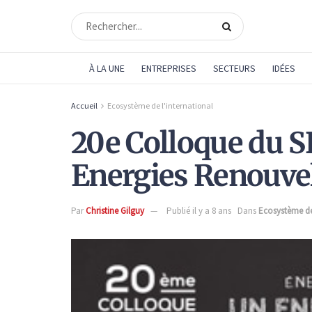
À LA UNE
ENTREPRISES
SECTEURS
IDÉES
Accueil
Ecosystème de l'international
20e Colloque du S
Energies Renouve
Par
Christine Gilguy
Publié il y a 8 ans
Dans
Ecosystème de 