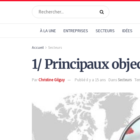
À LA UNE
ENTREPRISES
SECTEURS
IDÉES
Accueil
Secteurs
1/ Principaux objec
Par
Christine Gilguy
Publié il y a 15 ans
Dans
Secteurs
Tem